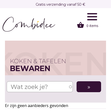
Overslaan
Gratis verzending vanaf 50 €
en
Gratis afhalen in onze winkel te Brasschaat
naar
de
0 items
inhoud
gaan
KOKEN
KOKEN & TAFELEN
BEWAREN
Er zijn geen aanbieders gevonden