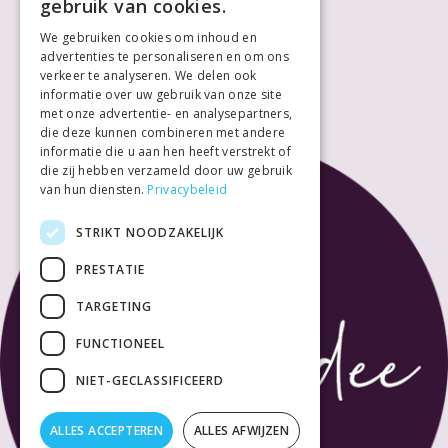
gebruik van cookies.
Vrijdag
10:00
18:00
We gebruiken cookies om inhoud en
Zaterdag
10:00
18:00
advertenties te personaliseren en om ons
Zondag
Gesloten
verkeer te analyseren. We delen ook
informatie over uw gebruik van onze site
met onze advertentie- en analysepartners,
die deze kunnen combineren met andere
informatie die u aan hen heeft verstrekt of
die zij hebben verzameld door uw gebruik
van hun diensten.
Privacybeleid
STRIKT NOODZAKELIJK
PRESTATIE
TARGETING
FUNCTIONEEL
NIET-GECLASSIFICEERD
ALLES ACCEPTEREN
ALLES AFWIJZEN