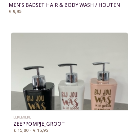
MEN'S BADSET HAIR & BODY WASH / HOUTEN
OPENER
€ 9,95
ELKEMIEKE
ZEEPPOMPJE_GROOT
€ 15,00 - € 15,95