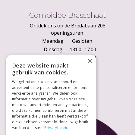
Combidee Brasschaat
Ontdek ons op de Bredabaan 208
openingsuren
Maandag
Gesloten
Dinsdag
13:00
17:00
Woensdag
10:00
18:00
×
Deze website maakt
Donderdag
10:00
18:00
gebruik van cookies.
Vrijdag
10:00
18:00
We gebruiken cookies om inhoud en
Zaterdag
10:00
18:00
advertenties te personaliseren en om ons
Zondag
Gesloten
verkeer te analyseren. We delen ook
informatie over uw gebruik van onze site
met onze advertentie- en analysepartners,
die deze kunnen combineren met andere
informatie die u aan hen heeft verstrekt of
die zij hebben verzameld door uw gebruik
van hun diensten.
Privacybeleid