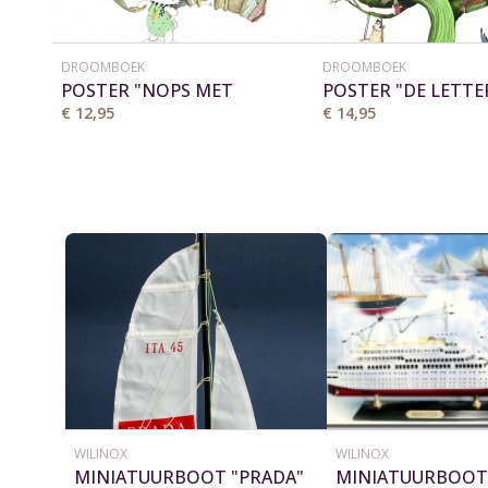
DROOMBOEK
DROOMBOEK
POSTER "NOPS MET
POSTER "DE LETT
VLEUGELS" 35X50 CM
50X70 CM
€ 12,95
€ 14,95
WILINOX
WILINOX
MINIATUURBOOT "PRADA"
MINIATUURBOOT