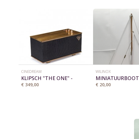
CINEDREAM
WILINOX
KLIPSCH "THE ONE" -
MINIATUURBOOT 
BLUETOOTH SPEAKER
W
€ 349,00
€ 20,00