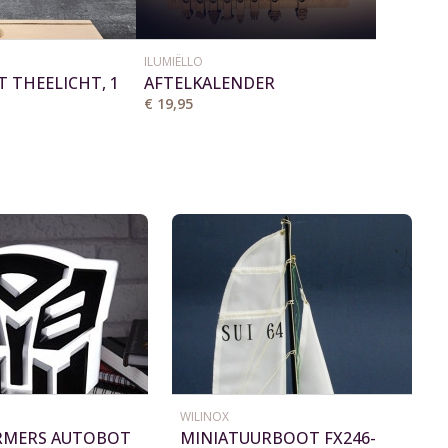
ILUMIËLLO
T THEELICHT, 1
AFTELKALENDER
KAART
€ 19,95
WILINOX
RMERS AUTOBOT
MINIATUURBOOT FX246-