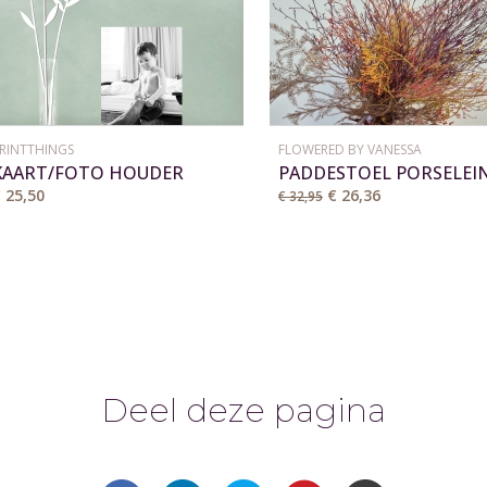
RINTTHINGS
FLOWERED BY VANESSA
KAART/FOTO HOUDER
PADDESTOEL PORSELEI
HOUTEN BLOEMEN VAAS
HERFST
 25,50
€ 26,36
€ 32,95
Deel deze pagina