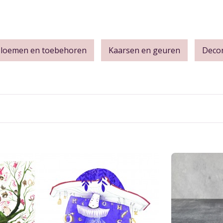
loemen en toebehoren
Kaarsen en geuren
Decor