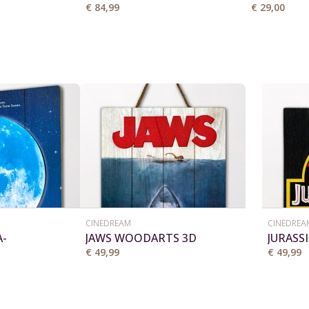
619-35
LED LIGHT
€ 84,99
€ 29,00
CINEDREAM
CINEDREA
A-
JAWS WOODARTS 3D
JURASS
 WOODARTS
3D
€ 49,99
€ 49,99