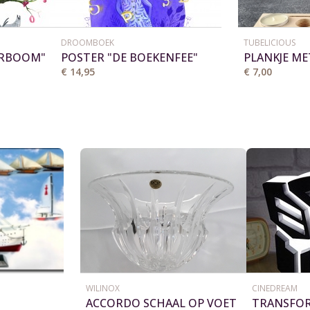
DROOMBOEK
TUBELICIOUS
ERBOOM"
POSTER "DE BOEKENFEE"
PLANKJE ME
50X70 CM
BUISJE EN 
€ 14,95
€ 7,00
WILINOX
CINEDREAM
ACCORDO SCHAAL OP VOET
TRANSFO