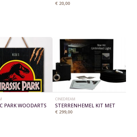
25H "ALINGHI"
€ 20,00
M
CINEDREAM
IC PARK WOODARTS
STERRENHEMEL KIT MET
168 VEZELS
€ 299,00