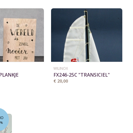
WILINOX
PLANKJE
FX246-25C "TRANSICIEL"
€ 20,00
MO
0%