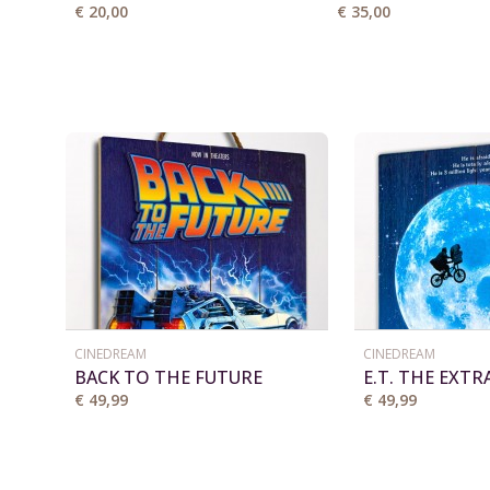
FX 246-25B
"ROTTERDAM" FX 
€ 20,00
€ 35,00
CINEDREAM
CINEDREAM
BACK TO THE FUTURE
E.T. THE EXTR
WOODARTS 3D
TERRESTRIAL
€ 49,99
€ 49,99
3D