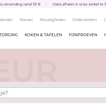
tis verzending vanaf 50 €
Gratis afhalen in onze winkel te 
alender
Nieuws
Nieuwigheden
Ondernemers
C
undaire
igatie
ZORGING
KOKEN & TAFELEN
FIJNPROEVEN
EUR