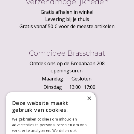
Verzendmogelijkheden
Gratis afhalen in winkel
Levering bij je thuis
Gratis vanaf 50 € voor de meeste artikelen
Combidee Brasschaat
Ontdek ons op de Bredabaan 208
openingsuren
Maandag
Gesloten
Dinsdag
13:00
17:00
Woensdag
10:00
18:00
×
Deze website maakt
Donderdag
10:00
18:00
gebruik van cookies.
Vrijdag
10:00
18:00
We gebruiken cookies om inhoud en
Zaterdag
10:00
18:00
advertenties te personaliseren en om ons
Zondag
Gesloten
verkeer te analyseren. We delen ook