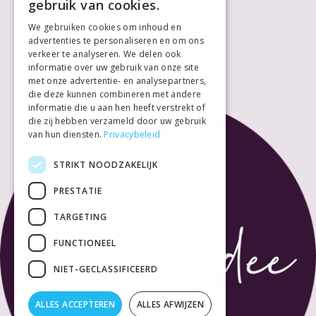
gebruik van cookies.
Vrijdag
10:00
18:00
We gebruiken cookies om inhoud en
Zaterdag
10:00
18:00
advertenties te personaliseren en om ons
Zondag
Gesloten
verkeer te analyseren. We delen ook
informatie over uw gebruik van onze site
met onze advertentie- en analysepartners,
die deze kunnen combineren met andere
informatie die u aan hen heeft verstrekt of
die zij hebben verzameld door uw gebruik
van hun diensten.
Privacybeleid
STRIKT NOODZAKELIJK
PRESTATIE
TARGETING
FUNCTIONEEL
NIET-GECLASSIFICEERD
ALLES ACCEPTEREN
ALLES AFWIJZEN