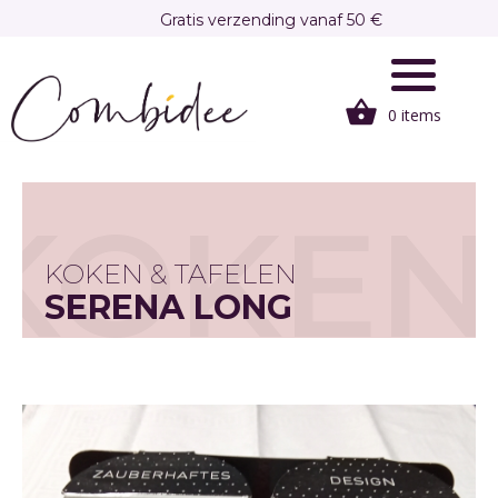
Overslaan
Gratis verzending vanaf 50 €
en
Gratis afhalen in onze winkel te Brasschaat
naar
de
0 items
inhoud
gaan
KOKEN
KOKEN & TAFELEN
SERENA LONG
DRINKGLAS