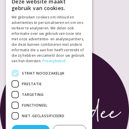
Deze website maakt
Donderdag
10:00
18:00
gebruik van cookies.
Vrijdag
10:00
18:00
We gebruiken cookies om inhoud en
Zaterdag
10:00
18:00
advertenties te personaliseren en om ons
Zondag
Gesloten
verkeer te analyseren. We delen ook
informatie over uw gebruik van onze site
met onze advertentie- en analysepartners,
die deze kunnen combineren met andere
informatie die u aan hen heeft verstrekt of
die zij hebben verzameld door uw gebruik
van hun diensten.
Privacybeleid
STRIKT NOODZAKELIJK
PRESTATIE
TARGETING
FUNCTIONEEL
NIET-GECLASSIFICEERD