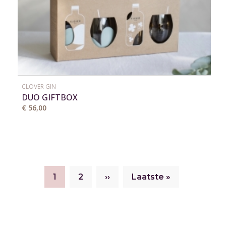
CLOVER GIN
DUO GIFTBOX
€ 56,00
Huidige
Page
Volgende
Laatste
1
2
››
Laatste »
Paginatie
pagina
pagina
pagina