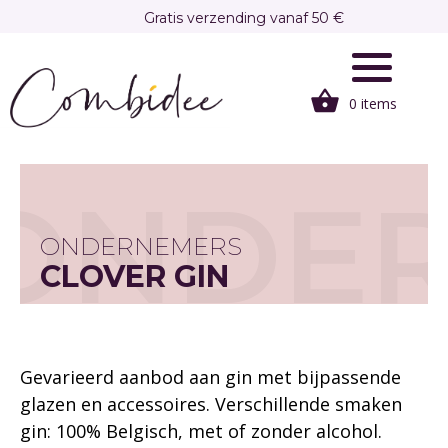
Overslaan
Gratis verzending vanaf 50 €
en
Gratis afhalen in onze winkel te Brasschaat
naar
de
0 items
inhoud
gaan
ONDE
ONDERNEMERS
CLOVER GIN
Gevarieerd aanbod aan gin met bijpassende
glazen en accessoires. Verschillende smaken
gin: 100% Belgisch, met of zonder alcohol.