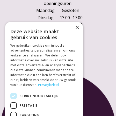
openingsuren
Maandag
Gesloten
Dinsdag
13:00
17:00
Woensdag
10:00
18:00
×
Deze website maakt
Donderdag
10:00
18:00
gebruik van cookies.
Vrijdag
10:00
18:00
We gebruiken cookies om inhoud en
Zaterdag
10:00
18:00
advertenties te personaliseren en om ons
Zondag
Gesloten
verkeer te analyseren. We delen ook
informatie over uw gebruik van onze site
met onze advertentie- en analysepartners,
die deze kunnen combineren met andere
informatie die u aan hen heeft verstrekt of
die zij hebben verzameld door uw gebruik
van hun diensten.
Privacybeleid
STRIKT NOODZAKELIJK
PRESTATIE
TARGETING