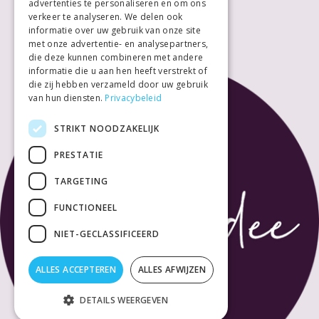
advertenties te personaliseren en om ons
Zondag
Gesloten
verkeer te analyseren. We delen ook
informatie over uw gebruik van onze site
met onze advertentie- en analysepartners,
die deze kunnen combineren met andere
informatie die u aan hen heeft verstrekt of
die zij hebben verzameld door uw gebruik
van hun diensten.
Privacybeleid
STRIKT NOODZAKELIJK
PRESTATIE
TARGETING
FUNCTIONEEL
NIET-GECLASSIFICEERD
ALLES ACCEPTEREN
ALLES AFWIJZEN
DETAILS WEERGEVEN