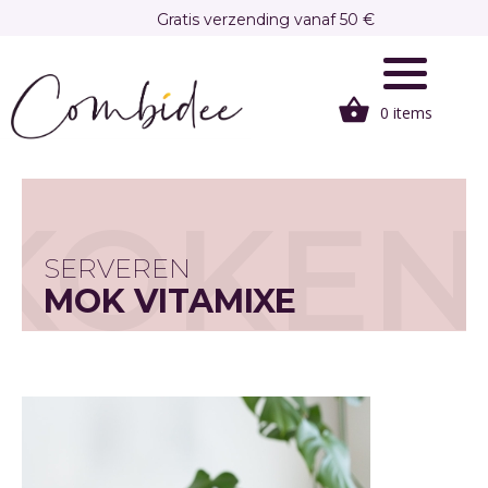
Overslaan
Gratis verzending vanaf 50 €
en
Gratis afhalen in onze winkel te Brasschaat
naar
de
0 items
inhoud
gaan
KOKEN
SERVEREN
MOK VITAMIXE