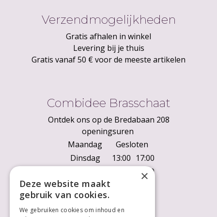
Verzendmogelijkheden
Gratis afhalen in winkel
Levering bij je thuis
Gratis vanaf 50 € voor de meeste artikelen
Combidee Brasschaat
Ontdek ons op de Bredabaan 208
openingsuren
Maandag
Gesloten
Dinsdag
13:00
17:00
Woensdag
10:00
18:00
×
Deze website maakt
Donderdag
10:00
18:00
gebruik van cookies.
Vrijdag
10:00
18:00
We gebruiken cookies om inhoud en
Zaterdag
10:00
18:00