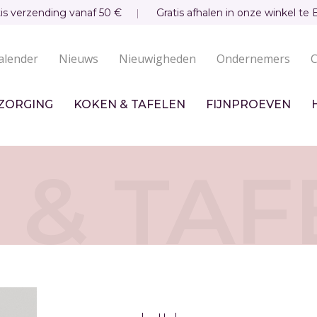
tis verzending vanaf 50 €
Gratis afhalen in onze winkel te 
alender
Nieuws
Nieuwigheden
Ondernemers
C
undaire
igatie
ZORGING
KOKEN & TAFELEN
FIJNPROEVEN
 & TAF