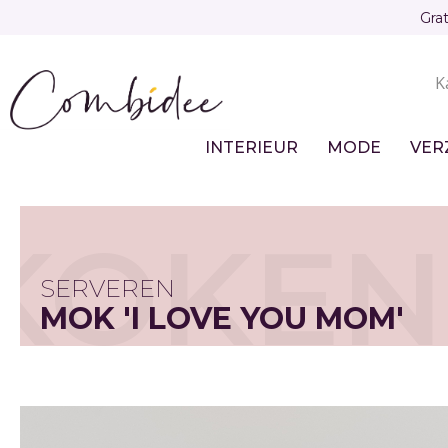
Overslaan
Gra
en
naar
K
de
Sec
inhoud
gaan
nav
INTERIEUR
MODE
VER
Main
navigation
KOKEN
SERVEREN
MOK 'I LOVE YOU MOM'