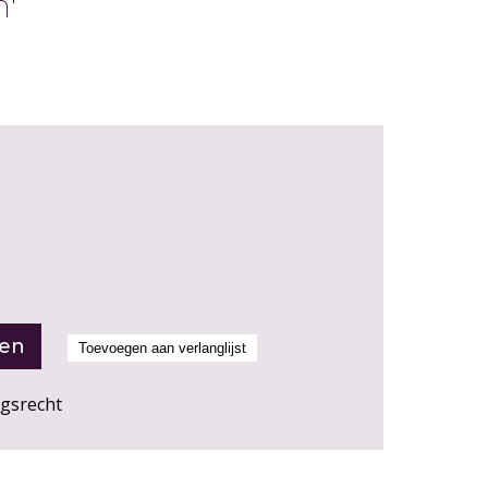
'
ngsrecht