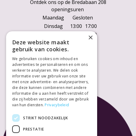
Ontdek ons op de Bredabaan 208
openingsuren
Maandag
Gesloten
Dinsdag
13:00
17:00
Woensdag
10:00
18:00
×
Deze website maakt
Donderdag
10:00
18:00
gebruik van cookies.
Vrijdag
10:00
18:00
We gebruiken cookies om inhoud en
Zaterdag
10:00
18:00
advertenties te personaliseren en om ons
Zondag
Gesloten
verkeer te analyseren. We delen ook
informatie over uw gebruik van onze site
met onze advertentie- en analysepartners,
die deze kunnen combineren met andere
informatie die u aan hen heeft verstrekt of
die zij hebben verzameld door uw gebruik
van hun diensten.
Privacybeleid
STRIKT NOODZAKELIJK
PRESTATIE