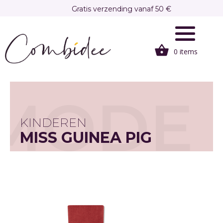
Overslaan
Gratis verzending vanaf 50 €
en
Gratis afhalen in onze winkel te Brasschaat
naar
de
0 items
inhoud
gaan
MODE
KINDEREN
MISS GUINEA PIG