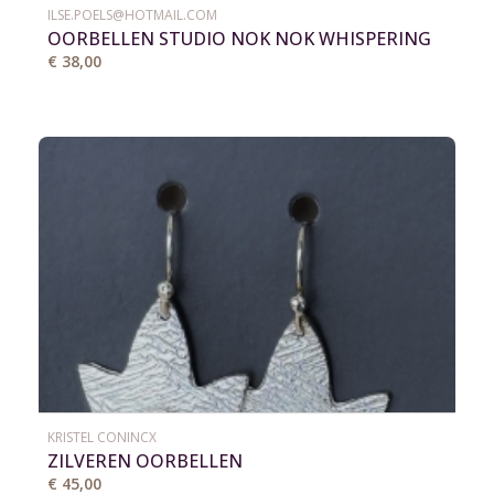
ILSE.POELS@HOTMAIL.COM
OORBELLEN STUDIO NOK NOK WHISPERING
WOODS 6
€ 38,00
KRISTEL CONINCX
ZILVEREN OORBELLEN
€ 45,00