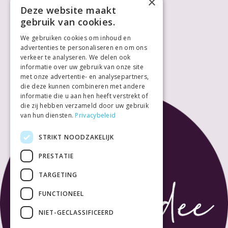
×
Deze website maakt
Donderdag
10:00
18:00
gebruik van cookies.
Vrijdag
10:00
18:00
We gebruiken cookies om inhoud en
Zaterdag
10:00
18:00
advertenties te personaliseren en om ons
Zondag
Gesloten
verkeer te analyseren. We delen ook
informatie over uw gebruik van onze site
met onze advertentie- en analysepartners,
die deze kunnen combineren met andere
informatie die u aan hen heeft verstrekt of
die zij hebben verzameld door uw gebruik
van hun diensten.
Privacybeleid
STRIKT NOODZAKELIJK
PRESTATIE
TARGETING
FUNCTIONEEL
NIET-GECLASSIFICEERD