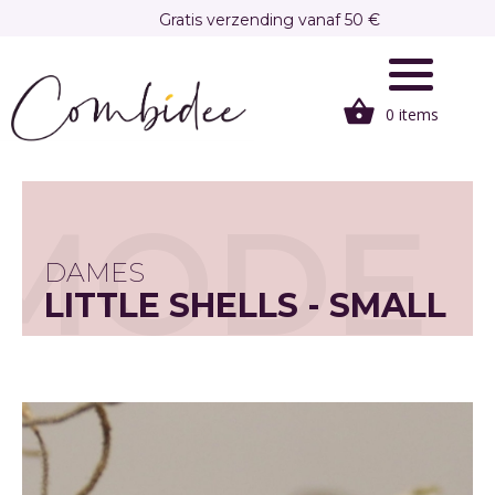
Overslaan
Gratis verzending vanaf 50 €
en
Gratis afhalen in onze winkel te Brasschaat
naar
de
0 items
inhoud
gaan
MODE
DAMES
LITTLE SHELLS - SMALL