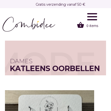
Overslaan
Gratis verzending vanaf 50 €
en
Gratis afhalen in onze winkel te Brasschaat
naar
de
0 items
inhoud
gaan
MODE
DAMES
KATLEENS OORBELLEN