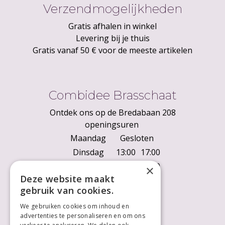
Verzendmogelijkheden
Gratis afhalen in winkel
Levering bij je thuis
Gratis vanaf 50 € voor de meeste artikelen
Combidee Brasschaat
Ontdek ons op de Bredabaan 208
openingsuren
Maandag
Gesloten
Dinsdag
13:00
17:00
Woensdag
10:00
18:00
×
Deze website maakt
Donderdag
10:00
18:00
gebruik van cookies.
Vrijdag
10:00
18:00
We gebruiken cookies om inhoud en
Zaterdag
10:00
18:00
advertenties te personaliseren en om ons
Zondag
Gesloten