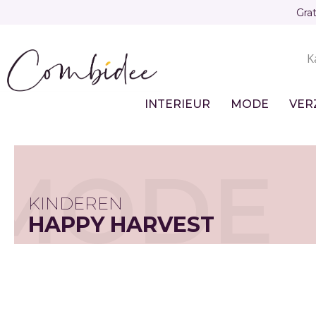
Overslaan
Gra
en
naar
K
de
Sec
inhoud
gaan
nav
INTERIEUR
MODE
VER
Main
navigation
MODE
KINDEREN
HAPPY HARVEST