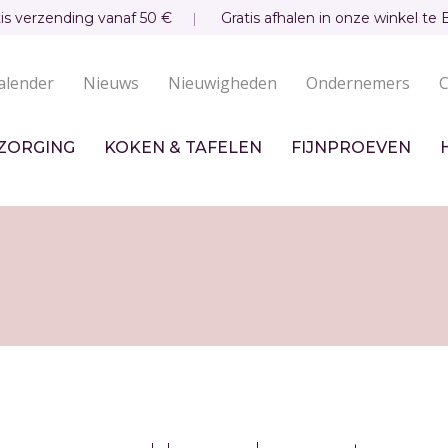
tis verzending vanaf 50 €
Gratis afhalen in onze winkel te 
alender
Nieuws
Nieuwigheden
Ondernemers
C
undaire
igatie
ZORGING
KOKEN & TAFELEN
FIJNPROEVEN